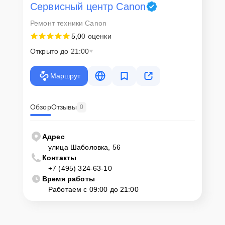
Как начать ремонт
Сервисный центр Canon
Ремонт техники Canon
Для запуска процесса ремонта видеокамеры Canon XA10 нужно
просто оставить
Заявку на сайте
или позвонить телефону горячей
5,0
0 оценки
линии: +7 (495) 324-63-10. Наши специалисты оперативно
Открыто до 21:00
проконсультируют по всем необходимым вопросам, запишут на
диагностику, подскажут с вариантами курьерской доставки или
оформят выезд мастера в удобное время и место.
Маршрут
Обзор
Отзывы
0
Адрес
улица Шаболовка, 56
Контакты
+7 (495) 324-63-10
Время работы
Работаем с 09:00 до 21:00