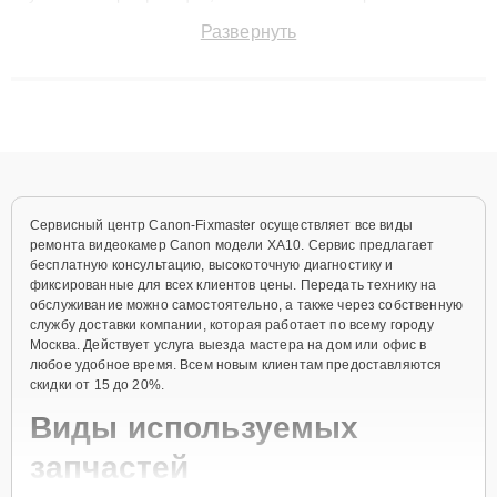
точноdiagnostikировать поломки и восстанавливать технику с
Развернуть
сохранением гарантии до 3 лет. Наши мастера решают
сложные случаи: от замены матриц и материнских плат до
ремонта после залития и восстановления данных. Благодаря
высокой квалификации и ответственному подходу клиенты
получают быстрый, качественный ремонт и понятные
объяснения по результатам диагностики.
Сервисный центр Canon-Fixmaster осуществляет все виды
ремонта видеокамер Canon модели XA10. Сервис предлагает
бесплатную консультацию, высокоточную диагностику и
фиксированные для всех клиентов цены. Передать технику на
обслуживание можно самостоятельно, а также через собственную
службу доставки компании, которая работает по всему городу
Москва. Действует услуга выезда мастера на дом или офис в
любое удобное время. Всем новым клиентам предоставляются
скидки от 15 до 20%.
Виды используемых
запчастей