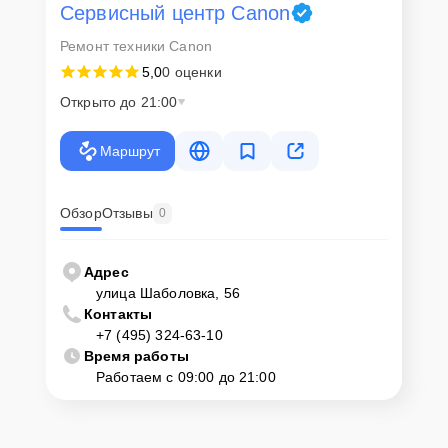
Как начать ремонт
Сервисный центр Canon
Ремонт техники Canon
Для запуска процесса ремонта видеокамеры Canon LEGRIA HF
R46 нужно просто оставить
Заявку на сайте
или позвонить
5,0
0 оценки
телефону горячей линии: +7 (495) 324-63-10. Наши специалисты
Открыто до 21:00
оперативно проконсультируют по всем необходимым вопросам,
запишут на диагностику, подскажут с вариантами курьерской
доставки или оформят выезд мастера в удобное время и место.
Маршрут
Обзор
Отзывы
0
Адрес
улица Шаболовка, 56
Контакты
+7 (495) 324-63-10
Время работы
Работаем с 09:00 до 21:00