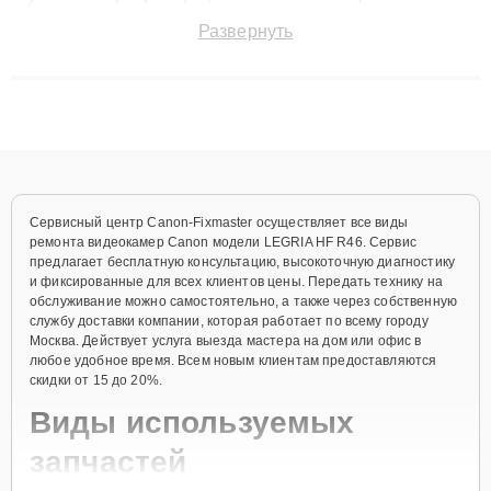
точноdiagnostikировать поломки и восстанавливать технику с
Развернуть
сохранением гарантии до 3 лет. Наши мастера решают
сложные случаи: от замены матриц и материнских плат до
ремонта после залития и восстановления данных. Благодаря
высокой квалификации и ответственному подходу клиенты
получают быстрый, качественный ремонт и понятные
объяснения по результатам диагностики.
Сервисный центр Canon-Fixmaster осуществляет все виды
ремонта видеокамер Canon модели LEGRIA HF R46. Сервис
предлагает бесплатную консультацию, высокоточную диагностику
и фиксированные для всех клиентов цены. Передать технику на
обслуживание можно самостоятельно, а также через собственную
службу доставки компании, которая работает по всему городу
Москва. Действует услуга выезда мастера на дом или офис в
любое удобное время. Всем новым клиентам предоставляются
скидки от 15 до 20%.
Виды используемых
запчастей