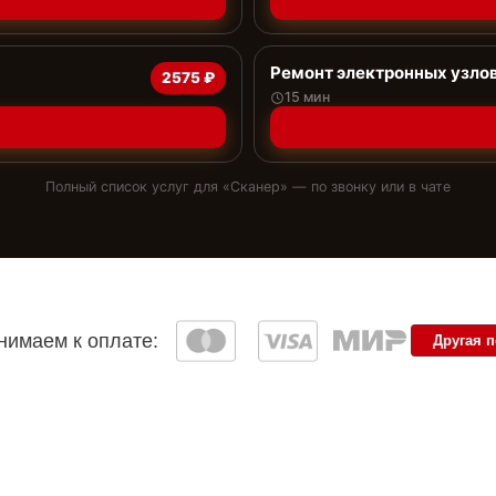
Ремонт электронных узло
2575 ₽
15 мин
Полный список услуг для «
Сканер
» — по звонку или в чате
имаем к оплате:
Другая 