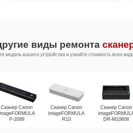
другие виды ремонта
скане
е модель вашего устройства и узнайте стоимость всех вид
Сканер Canon
Сканер Canon
Сканер Canon
imageFORMULA
imageFORMULA
imageFORMUL
P‑208II
R10
DR‑M1060II