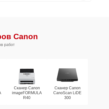
ров Canon
ов работ
Сканер Canon
Сканер Canon
A
imageFORMULA
CanoScan LiDE
R40
300