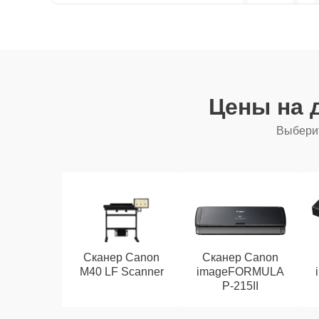
Цены на 
Выберит
Сканер Canon
Сканер Canon
M40 LF Scanner
imageFORMULA
P‑215II