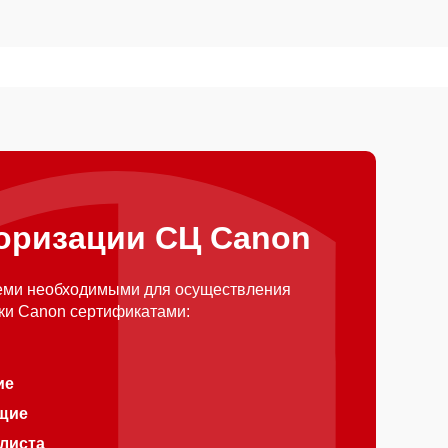
оризации СЦ Canon
еми необходимыми для осуществления
ки Canon сертификатами:
ие
щие
алиста