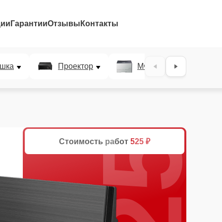
ции
Гарантии
Отзывы
Контакты
25%
шка
Проектор
МФУ
Плотт
Стоимость работ
525 ₽