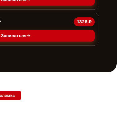
в
1325 ₽
Записаться
поломка