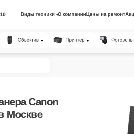
-10
Виды техники
О компании
Цены на ремонт
Ак
Объектив
Принтер
Фотовспы
канера Canon
 в Москве