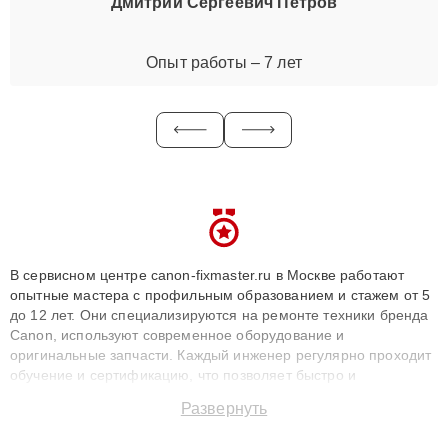
Дмитрий Сергеевич Петров
Опыт работы – 7 лет
В сервисном центре canon-fixmaster.ru в Москве работают
опытные мастера с профильным образованием и стажем от 5
до 12 лет. Они специализируются на ремонте техники бренда
Canon, используют современное оборудование и
оригинальные запчасти. Каждый инженер регулярно проходит
обучение и сертификацию, что позволяет быстро и
точноdiagnostikировать поломки и восстанавливать технику с
Развернуть
сохранением гарантии до 3 лет. Наши мастера решают
сложные случаи: от замены матриц и материнских плат до