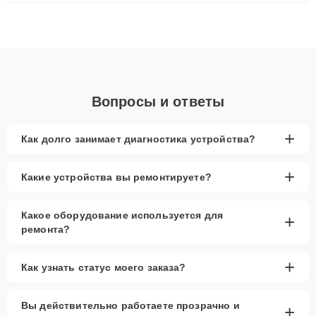
ремонта после залития и восстановления данных. Благодаря
высокой квалификации и ответственному подходу клиенты
получают быстрый, качественный ремонт и понятные
объяснения по результатам диагностики.
Вопросы и ответы
+
Как долго занимает диагностика устройства?
+
Какие устройства вы ремонтируете?
Какое оборудование используется для
+
ремонта?
+
Как узнать статус моего заказа?
Вы действительно работаете прозрачно и
+