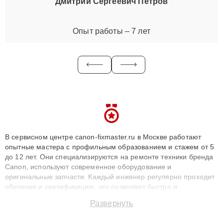
Дмитрий Сергеевич Петров
Опыт работы – 7 лет
В сервисном центре canon-fixmaster.ru в Москве работают
опытные мастера с профильным образованием и стажем от 5
до 12 лет. Они специализируются на ремонте техники бренда
Canon, используют современное оборудование и
оригинальные запчасти. Каждый инженер регулярно проходит
обучение и сертификацию, что позволяет быстро и
точноdiagnostikировать поломки и восстанавливать технику с
Развернуть
сохранением гарантии до 3 лет. Наши мастера решают
сложные случаи: от замены матриц и материнских плат до