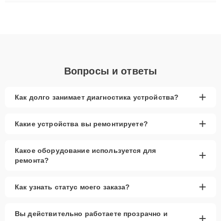
ремонта после залития и восстановления данных. Благодаря
высокой квалификации и ответственному подходу клиенты
получают быстрый, качественный ремонт и понятные
объяснения по результатам диагностики.
Вопросы и ответы
+
Как долго занимает диагностика устройства?
+
Какие устройства вы ремонтируете?
Какое оборудование используется для
+
ремонта?
+
Как узнать статус моего заказа?
Вы действительно работаете прозрачно и
+