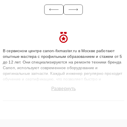
В сервисном центре canon-fixmaster.ru в Москве работают
опытные мастера с профильным образованием и стажем от 5
до 12 лет. Они специализируются на ремонте техники бренда
Canon, используют современное оборудование и
оригинальные запчасти. Каждый инженер регулярно проходит
обучение и сертификацию, что позволяет быстро и
точноdiagnostikировать поломки и восстанавливать технику с
Развернуть
сохранением гарантии до 3 лет. Наши мастера решают
сложные случаи: от замены матриц и материнских плат до
ремонта после залития и восстановления данных. Благодаря
высокой квалификации и ответственному подходу клиенты
получают быстрый, качественный ремонт и понятные
объяснения по результатам диагностики.