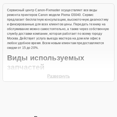
Сервисный центр Canon-Fixmaster осуществляет все виды
ремонта принтеров Canon модели Pixma G5040. Сервис
предлагает бесплатную консультацию, высокоточную диагностику
и фиксированные для всех клиентов цены. Передать технику на
обслуживание можно самостоятельно, а также через собственную
службу доставки компании, которая работает по всему городу
Москва. Действует услуга выезда мастера на дом или офис в
любое удобное время. Всем новым клиентам предоставляются
скидки от 15 до 20%.
Виды используемых
запчастей
Развернуть
Для ремонта принтера модели Pixma G5040 предлагаются как
оригинальные комплектующие бренда Canon, так и качественные
аналоги фирменных деталей. Выбор варианта запчастей или
качества аналогичных комплектующих всегда остается за
клиентом.
Как определиться с выбором запчастей:
Если устройство свежей модели и есть планы на