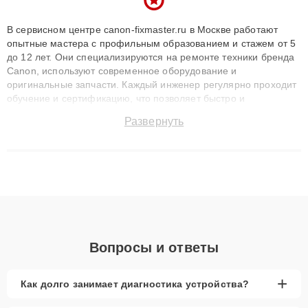
В сервисном центре canon-fixmaster.ru в Москве работают
опытные мастера с профильным образованием и стажем от 5
до 12 лет. Они специализируются на ремонте техники бренда
Canon, используют современное оборудование и
оригинальные запчасти. Каждый инженер регулярно проходит
обучение и сертификацию, что позволяет быстро и
точноdiagnostikировать поломки и восстанавливать технику с
Развернуть
сохранением гарантии до 3 лет. Наши мастера решают
сложные случаи: от замены матриц и материнских плат до
ремонта после залития и восстановления данных. Благодаря
высокой квалификации и ответственному подходу клиенты
получают быстрый, качественный ремонт и понятные
объяснения по результатам диагностики.
Вопросы и ответы
+
Как долго занимает диагностика устройства?