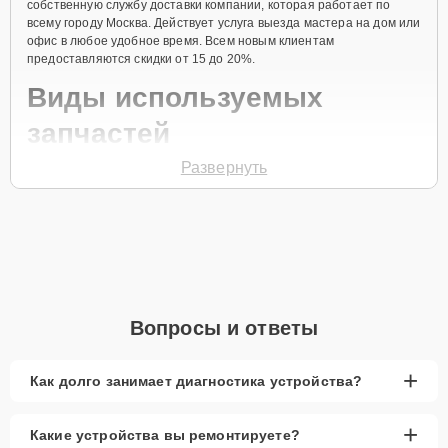
собственную службу доставки компании, которая работает по
всему городу Москва. Действует услуга выезда мастера на дом или
офис в любое удобное время. Всем новым клиентам
предоставляются скидки от 15 до 20%.
Виды используемых
запчастей
Развернуть
Для ремонта плоттера модели imagePROGRAF iPF780 MFP M40
предлагаются как оригинальные комплектующие бренда Canon,
так и качественные аналоги фирменных деталей. Выбор варианта
запчастей или качества аналогичных комплектующих всегда
остается за клиентом.
Как определиться с выбором запчастей:
Если устройство свежей модели и есть планы на
Вопросы и ответы
активное использование устройства дольше
года, рекомендуется выбор оригинальных
запчастей.
+
Как долго занимает диагностика устройства?
При наличии планов в скором времени заменить
устройство на более современное, лучше
+
Какие устройства вы ремонтируете?
рассмотреть вариант с использованием