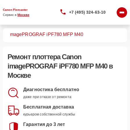
Canon Fixmaster
+7 (495) 324-63-10
Сервис в 
Москве
ров
imagePROGRAF iPF780 MFP M40
Ремонт
плоттера Canon
imagePROGRAF iPF780 MFP M40
в
Москве
Диагностика бесплатно
даже при отказе от ремонта
Бесплатная доставка
курьером собственной службы
Гарантия до 3 лет