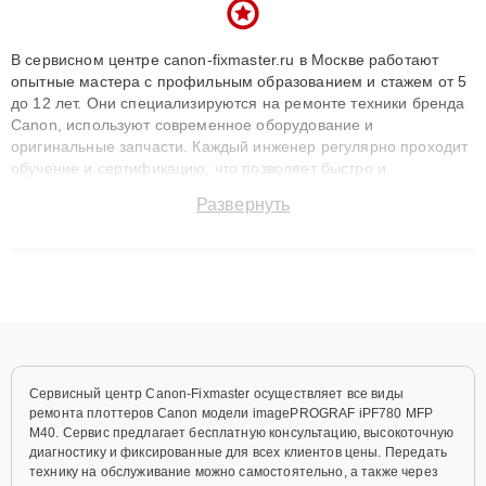
В сервисном центре canon-fixmaster.ru в Москве работают
опытные мастера с профильным образованием и стажем от 5
до 12 лет. Они специализируются на ремонте техники бренда
Canon, используют современное оборудование и
оригинальные запчасти. Каждый инженер регулярно проходит
обучение и сертификацию, что позволяет быстро и
точноdiagnostikировать поломки и восстанавливать технику с
Развернуть
сохранением гарантии до 3 лет. Наши мастера решают
сложные случаи: от замены матриц и материнских плат до
ремонта после залития и восстановления данных. Благодаря
высокой квалификации и ответственному подходу клиенты
получают быстрый, качественный ремонт и понятные
объяснения по результатам диагностики.
Сервисный центр Canon-Fixmaster осуществляет все виды
ремонта плоттеров Canon модели imagePROGRAF iPF780 MFP
M40. Сервис предлагает бесплатную консультацию, высокоточную
диагностику и фиксированные для всех клиентов цены. Передать
технику на обслуживание можно самостоятельно, а также через