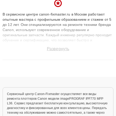
В сервисном центре canon-fixmaster.ru в Москве работают
опытные мастера с профильным образованием и стажем от 5
до 12 лет. Они специализируются на ремонте техники бренда
Canon, используют современное оборудование и
оригинальные запчасти. Каждый инженер регулярно проходит
обучение и сертификацию, что позволяет быстро и
точноdiagnostikировать поломки и восстанавливать технику с
Развернуть
сохранением гарантии до 3 лет. Наши мастера решают
сложные случаи: от замены матриц и материнских плат до
ремонта после залития и восстановления данных. Благодаря
высокой квалификации и ответственному подходу клиенты
получают быстрый, качественный ремонт и понятные
объяснения по результатам диагностики.
Сервисный центр Canon-Fixmaster осуществляет все виды
ремонта плоттеров Canon модели imagePROGRAF IPF770 MFP
L36. Сервис предлагает бесплатную консультацию, высокоточную
диагностику и фиксированные для всех клиентов цены. Передать
технику на обслуживание можно самостоятельно, а также через