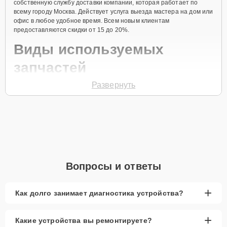
собственную службу доставки компании, которая работает по
всему городу Москва. Действует услуга выезда мастера на дом или
офис в любое удобное время. Всем новым клиентам
предоставляются скидки от 15 до 20%.
Виды используемых
запчастей
Развернуть
Для ремонта плоттера модели imagePROGRAF IPF770 MFP L36
предлагаются как оригинальные комплектующие бренда Canon,
так и качественные аналоги фирменных деталей. Выбор варианта
запчастей или качества аналогичных комплектующих всегда
остается за клиентом.
Как определиться с выбором запчастей:
Если устройство свежей модели и есть планы на
Вопросы и ответы
активное использование устройства дольше
года, рекомендуется выбор оригинальных
запчастей.
+
Как долго занимает диагностика устройства?
При наличии планов в скором времени заменить
устройство на более современное, лучше
+
Какие устройства вы ремонтируете?
рассмотреть вариант с использованием