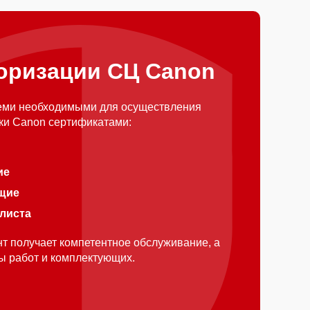
оризации СЦ Canon
еми необходимыми для осуществления
ки Canon сертификатами:
ие
щие
алиста
т получает компетентное обслуживание, а
ды работ и комплектующих.