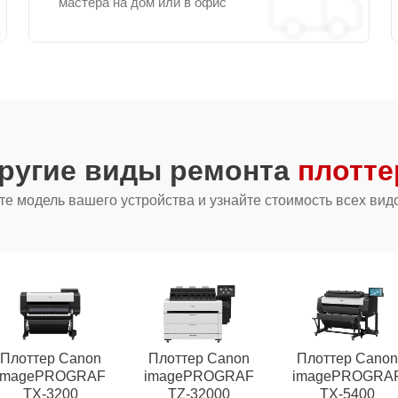
мастера на дом или в офис
другие виды ремонта
плотте
е модель вашего устройства и узнайте стоимость всех вид
Плоттер Canon
Плоттер Canon
Плоттер Cano
imagePROGRAF
imagePROGRAF
imagePROGRA
TX-3200
TZ-32000
TX-5400