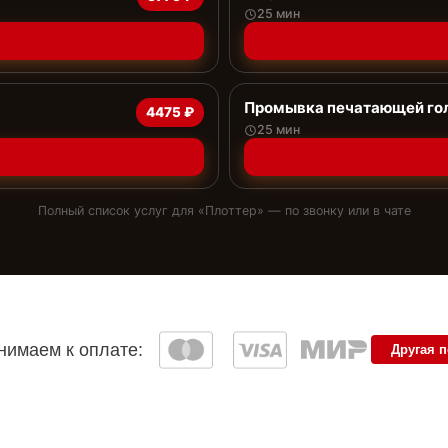
25 мин
Промывка печатающей го
4475 ₽
25 мин
Полный список услуг для «
Плоттер
» — по звонку или в чате
имаем к оплате:
Другая 