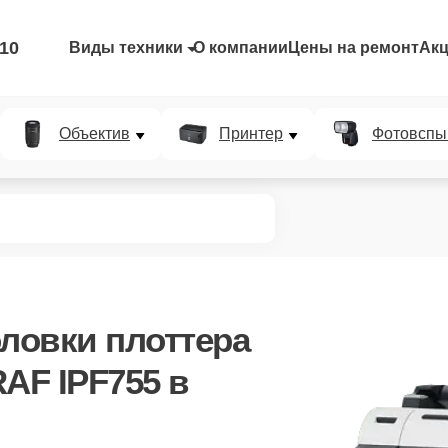
-10
Виды техники
О компании
Цены на ремонт
Ак
Объектив
Принтер
Фотовспы
оловки плоттера
AF IPF755 в