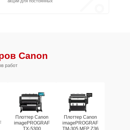
акции для постоянных
ров Canon
ов работ
n
Плоттер Canon
Плоттер Canon
F
imagePROGRAF
imagePROGRAF
TX-5300
TM-305 MFP Z36