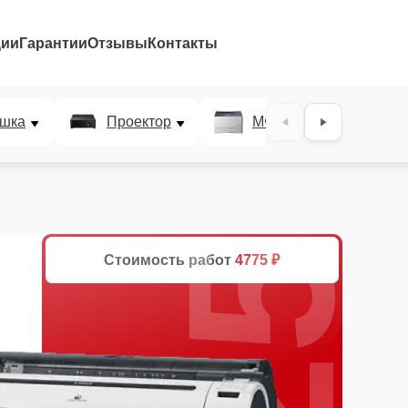
ции
Гарантии
Отзывы
Контакты
25%
шка
Проектор
МФУ
Плотт
Стоимость работ
4775 ₽