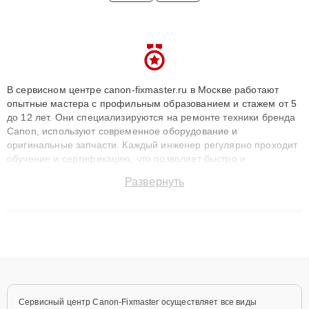
В сервисном центре canon-fixmaster.ru в Москве работают
опытные мастера с профильным образованием и стажем от 5
до 12 лет. Они специализируются на ремонте техники бренда
Canon, используют современное оборудование и
оригинальные запчасти. Каждый инженер регулярно проходит
обучение и сертификацию, что позволяет быстро и
точноdiagnostikировать поломки и восстанавливать технику с
Развернуть
сохранением гарантии до 3 лет. Наши мастера решают
сложные случаи: от замены матриц и материнских плат до
ремонта после залития и восстановления данных. Благодаря
высокой квалификации и ответственному подходу клиенты
получают быстрый, качественный ремонт и понятные
объяснения по результатам диагностики.
Сервисный центр Canon-Fixmaster осуществляет все виды