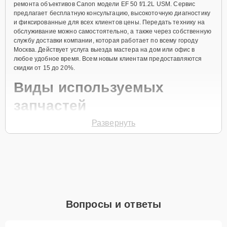
ремонта объективов Canon модели EF 50 f/1.2L USM. Сервис
предлагает бесплатную консультацию, высокоточную диагностику
и фиксированные для всех клиентов цены. Передать технику на
обслуживание можно самостоятельно, а также через собственную
службу доставки компании, которая работает по всему городу
Москва. Действует услуга выезда мастера на дом или офис в
любое удобное время. Всем новым клиентам предоставляются
скидки от 15 до 20%.
Виды используемых
запчастей
Развернуть
Для ремонта объектива модели EF 50 f/1.2L USM предлагаются
как оригинальные комплектующие бренда Canon, так и
качественные аналоги фирменных деталей. Выбор варианта
запчастей или качества аналогичных комплектующих всегда
остается за клиентом.
Как определиться с выбором запчастей:
Если устройство свежей модели и есть планы на
Вопросы и ответы
активное использование устройства дольше
года, рекомендуется выбор оригинальных