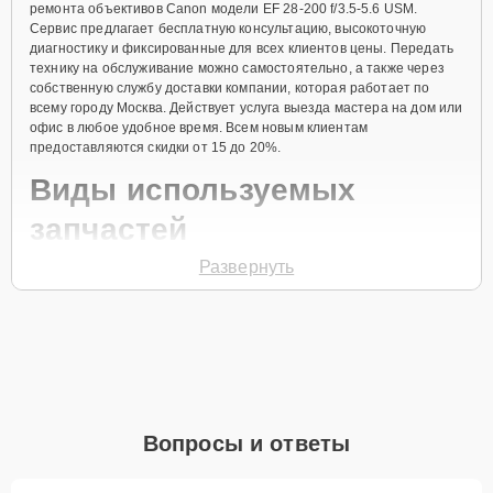
ремонта объективов Canon модели EF 28-200 f/3.5-5.6 USM.
Сервис предлагает бесплатную консультацию, высокоточную
диагностику и фиксированные для всех клиентов цены. Передать
технику на обслуживание можно самостоятельно, а также через
собственную службу доставки компании, которая работает по
всему городу Москва. Действует услуга выезда мастера на дом или
офис в любое удобное время. Всем новым клиентам
предоставляются скидки от 15 до 20%.
Виды используемых
запчастей
Развернуть
Для ремонта объектива модели EF 28-200 f/3.5-5.6 USM
предлагаются как оригинальные комплектующие бренда Canon,
так и качественные аналоги фирменных деталей. Выбор варианта
запчастей или качества аналогичных комплектующих всегда
остается за клиентом.
Как определиться с выбором запчастей:
Если устройство свежей модели и есть планы на
Вопросы и ответы
активное использование устройства дольше
года, рекомендуется выбор оригинальных