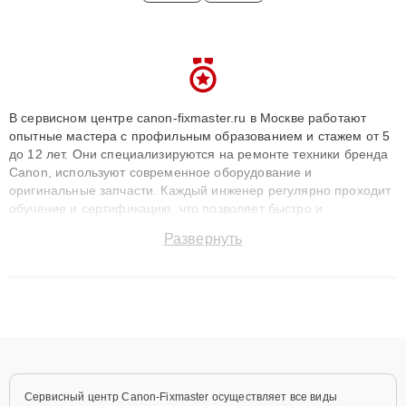
В сервисном центре canon-fixmaster.ru в Москве работают
опытные мастера с профильным образованием и стажем от 5
до 12 лет. Они специализируются на ремонте техники бренда
Canon, используют современное оборудование и
оригинальные запчасти. Каждый инженер регулярно проходит
обучение и сертификацию, что позволяет быстро и
точноdiagnostikировать поломки и восстанавливать технику с
Развернуть
сохранением гарантии до 3 лет. Наши мастера решают
сложные случаи: от замены матриц и материнских плат до
ремонта после залития и восстановления данных. Благодаря
высокой квалификации и ответственному подходу клиенты
получают быстрый, качественный ремонт и понятные
объяснения по результатам диагностики.
Сервисный центр Canon-Fixmaster осуществляет все виды