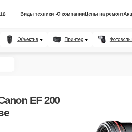
-10
Виды техники
О компании
Цены на ремонт
Ак
Объектив
Принтер
Фотовспы
Canon EF 200
ве