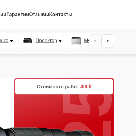
ции
Гарантии
Отзывы
Контакты
25%
шка
Проектор
МФУ
Плотт
Стоимость работ
400₽