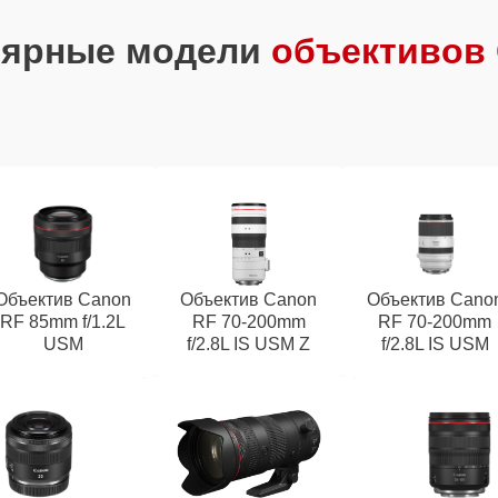
лярные модели
объективов
Объектив Canon
Объектив Canon
Объектив Cano
RF 85mm f/1.2L
RF 70‑200mm
RF 70‑200mm
USM
f/2.8L IS USM Z
f/2.8L IS USM