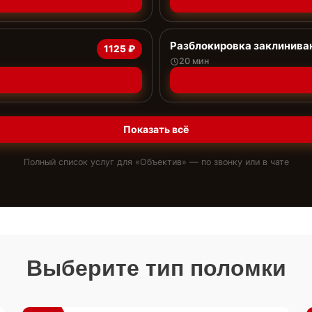
Разблокировка заклинива
1125 ₽
20 мин
Показать всё
Полный список услуг для «
Объектив
» — по звонку или в чате
Выберите тип поломки