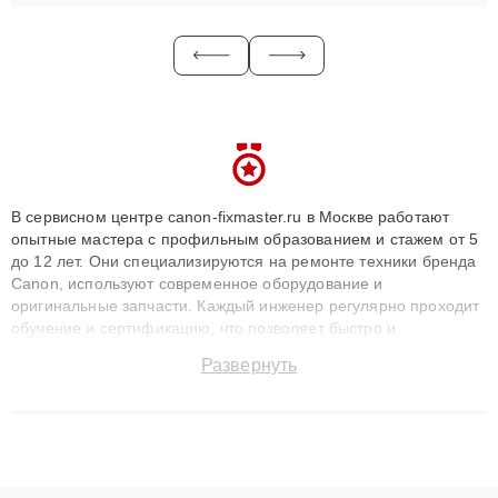
В сервисном центре canon-fixmaster.ru в Москве работают
опытные мастера с профильным образованием и стажем от 5
до 12 лет. Они специализируются на ремонте техники бренда
Canon, используют современное оборудование и
оригинальные запчасти. Каждый инженер регулярно проходит
обучение и сертификацию, что позволяет быстро и
точноdiagnostikировать поломки и восстанавливать технику с
Развернуть
сохранением гарантии до 3 лет. Наши мастера решают
сложные случаи: от замены матриц и материнских плат до
ремонта после залития и восстановления данных. Благодаря
высокой квалификации и ответственному подходу клиенты
получают быстрый, качественный ремонт и понятные
объяснения по результатам диагностики.