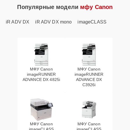
Популярные модели
мфу Canon
iR ADV DX
iR ADV DX mono
imageCLASS
МФУ Canon
МФУ Canon
imageRUNNER
imageRUNNER
ADVANCE DX 4825i
ADVANCE DX
C3926i
МФУ Canon
МФУ Canon
imageCLASS
imageCLASS