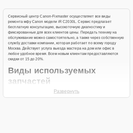
Сервисный центр Canon-Fixmaster осуществляет все виды
ремонта мфу Canon модели iR C2030L. Сервис предлагает
бесплатную консультацию, высокоточную диагностику и
фиксированные для всех клиентов цены. Передать технику на
обслуживание можно самостоятельно, а также через собственную
службу доставки компании, которая работает по всему городу
Москва. Действует услуга выезда мастера на дом или офис в
любое удобное время. Всем новым клиентам предоставляются
скидки от 15 до 20%.
Виды используемых
запчастей
Развернуть
Для ремонта мфу модели iR C2030L предлагаются как
оригинальные комплектующие бренда Canon, так и качественные
аналоги фирменных деталей. Выбор варианта запчастей или
качества аналогичных комплектующих всегда остается за
клиентом.
Как определиться с выбором запчастей: