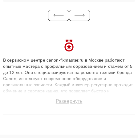
В сервисном центре canon-fixmaster.ru в Москве работают
опытные мастера с профильным образованием и стажем от 5
до 12 лет. Они специализируются на ремонте техники бренда
Canon, используют современное оборудование и
оригинальные запчасти. Каждый инженер регулярно проходит
обучение и сертификацию, что позволяет быстро и
точноdiagnostikировать поломки и восстанавливать технику с
Развернуть
сохранением гарантии до 3 лет. Наши мастера решают
сложные случаи: от замены матриц и материнских плат до
ремонта после залития и восстановления данных. Благодаря
высокой квалификации и ответственному подходу клиенты
получают быстрый, качественный ремонт и понятные
объяснения по результатам диагностики.