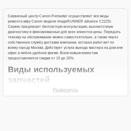
Сервисный центр Canon-Fixmaster осуществляет все виды
ремонта мфу Canon модели imageRUNNER advance C2225i.
Сервис предлагает бесплатную консультацию, высокоточную
диагностику и фиксированные для всех клиентов цены. Передать
технику на обслуживание можно самостоятельно, а также через
собственную службу доставки компании, которая работает по
всему городу Москва. Действует услуга выезда мастера на дом или
офис в любое удобное время. Всем новым клиентам
предоставляются скидки от 15 до 20%.
Виды используемых
запчастей
Развернуть
Для ремонта мфу модели imageRUNNER advance C2225i
предлагаются как оригинальные комплектующие бренда Canon,
так и качественные аналоги фирменных деталей. Выбор варианта
запчастей или качества аналогичных комплектующих всегда
остается за клиентом.
Как определиться с выбором запчастей: