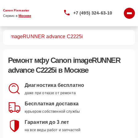
Canon Fixmaster
+7 (495) 324-63-10
Сервис в 
Москве
МФУ
imageRUNNER advance C2225i
Ремонт
мфу Canon imageRUNNER
advance C2225i
в Москве
Диагностика бесплатно
даже при отказе от ремонта
Бесплатная доставка
курьером собственной службы
Гарантия до 3 лет
на все виды работ и запчастей