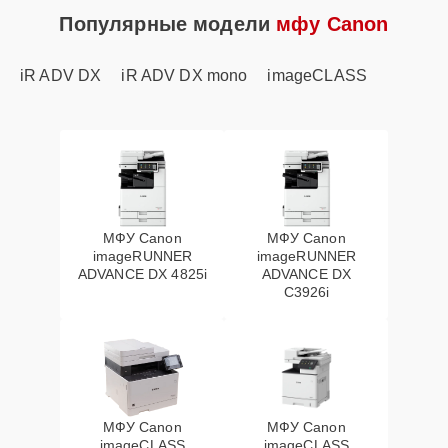
Популярные модели
мфу Canon
iR ADV DX
iR ADV DX mono
imageCLASS
МФУ Canon
МФУ Canon
imageRUNNER
imageRUNNER
ADVANCE DX 4825i
ADVANCE DX
C3926i
МФУ Canon
МФУ Canon
imageCLASS
imageCLASS