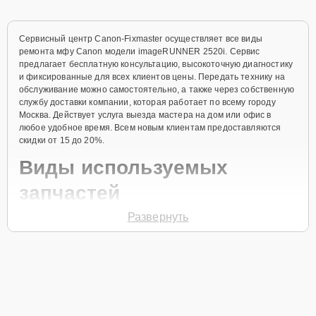
Сервисный центр Canon-Fixmaster осуществляет все виды
ремонта мфу Canon модели imageRUNNER 2520i. Сервис
предлагает бесплатную консультацию, высокоточную диагностику
и фиксированные для всех клиентов цены. Передать технику на
обслуживание можно самостоятельно, а также через собственную
службу доставки компании, которая работает по всему городу
Москва. Действует услуга выезда мастера на дом или офис в
любое удобное время. Всем новым клиентам предоставляются
скидки от 15 до 20%.
Виды используемых
запчастей
Развернуть
Для ремонта мфу модели imageRUNNER 2520i предлагаются как
оригинальные комплектующие бренда Canon, так и качественные
аналоги фирменных деталей. Выбор варианта запчастей или
качества аналогичных комплектующих всегда остается за
клиентом.
Как определиться с выбором запчастей: