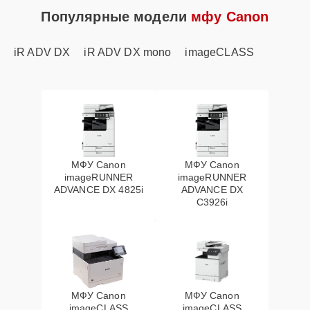
Популярные модели
мфу Canon
iR ADV DX
iR ADV DX mono
imageCLASS
МФУ Canon
МФУ Canon
imageRUNNER
imageRUNNER
ADVANCE DX 4825i
ADVANCE DX
C3926i
МФУ Canon
МФУ Canon
imageCLASS
imageCLASS