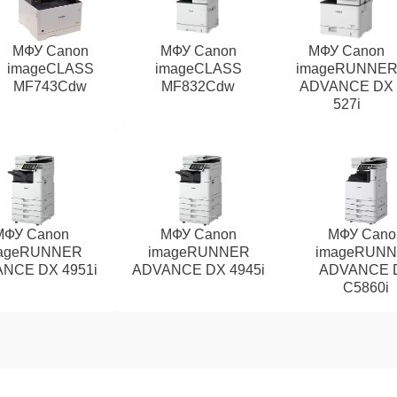
МФУ Canon
МФУ Canon
МФУ Canon
imageCLASS
imageCLASS
imageRUNNE
MF743Cdw
MF832Cdw
ADVANCE DX
527i
МФУ Canon
МФУ Canon
МФУ Cano
ageRUNNER
imageRUNNER
imageRUN
NCE DX 4951i
ADVANCE DX 4945i
ADVANCE 
C5860i