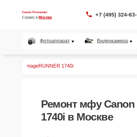
Canon Fixmaster
+7 (495) 324-63
Сервис в 
Москве
Фотоаппарат
Видеокамера
монт МФУ
imageRUNNER 1740i
Ремонт
мфу Canon
1740i
в Москве