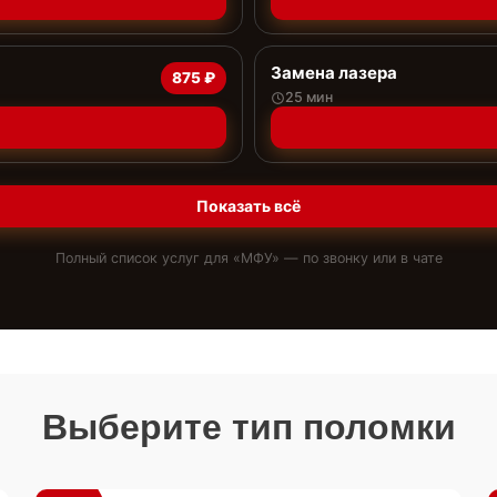
Замена лазера
875 ₽
25 мин
Показать всё
Полный список услуг для «
МФУ
» — по звонку или в чате
Выберите тип поломки