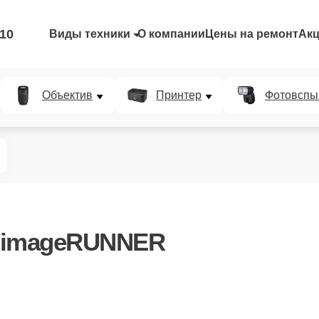
-10
Виды техники
О компании
Цены на ремонт
Ак
Объектив
Принтер
Фотовспы
 imageRUNNER