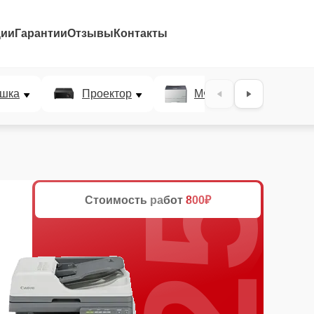
ции
Гарантии
Отзывы
Контакты
25%
шка
Проектор
МФУ
Плотт
Стоимость работ
800₽