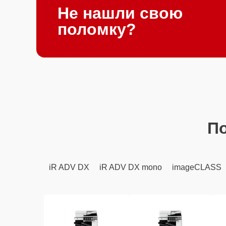
Не нашли свою
поломку?
П
iR ADV DX
iR ADV DX mono
imageCLASS