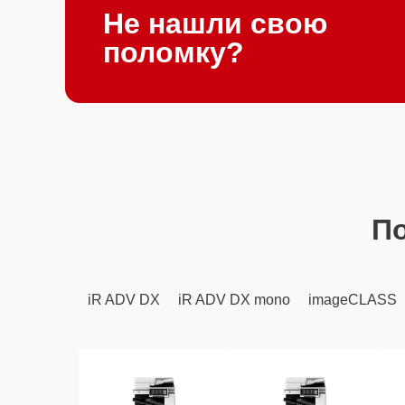
Не нашли свою
поломку?
П
iR ADV DX
iR ADV DX mono
imageCLASS