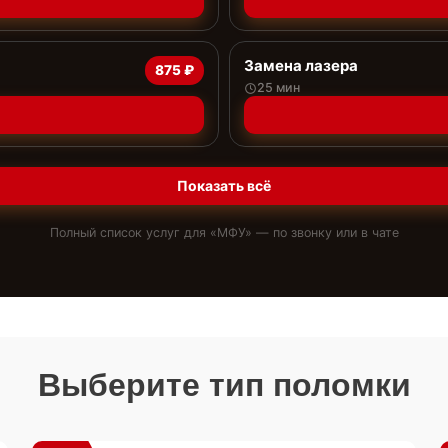
Замена лазера
875 ₽
25 мин
Показать всё
Полный список услуг для «
МФУ
» — по звонку или в чате
Выберите тип поломки