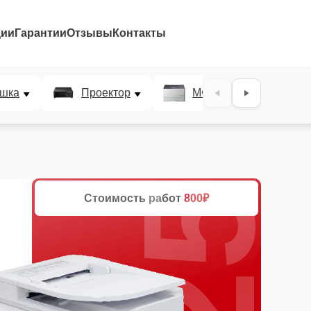
ции
Гарантии
Отзывы
Контакты
25%
шка
Проектор
МФУ
Плотт
Стоимость работ
800₽