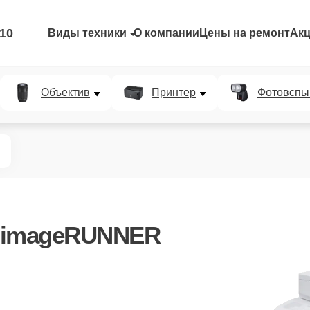
-10
Виды техники
О компании
Цены на ремонт
Ак
Объектив
Принтер
Фотовспы
 imageRUNNER