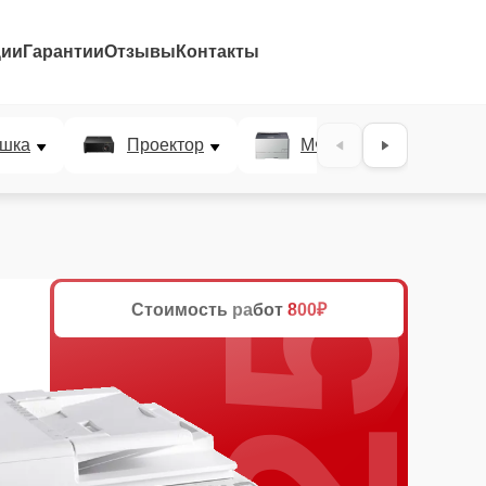
ции
Гарантии
Отзывы
Контакты
25%
шка
Проектор
МФУ
Плотт
Стоимость работ
800₽