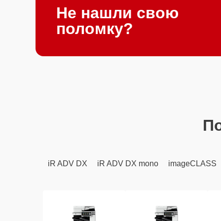
Не нашли свою
поломку?
П
iR ADV DX
iR ADV DX mono
imageCLASS