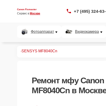
Canon Fixmaster
+7 (495) 324-63
Сервис в 
Москве
Фотоаппарат
Видеокамера
монт МФУ
i-SENSYS MF8040Cn
Ремонт
мфу Canon 
MF8040Cn
в Москв