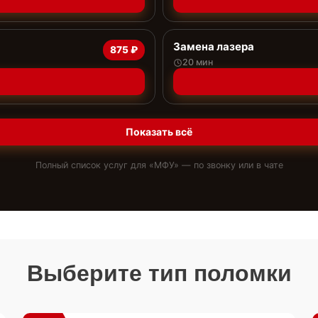
Замена лазера
875 ₽
20 мин
Показать всё
Полный список услуг для «
МФУ
» — по звонку или в чате
Выберите тип поломки