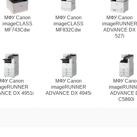
МФУ Canon
МФУ Canon
МФУ Canon
imageCLASS
imageCLASS
imageRUNNE
MF743Cdw
MF832Cdw
ADVANCE DX
527i
МФУ Canon
МФУ Canon
МФУ Cano
ageRUNNER
imageRUNNER
imageRUN
NCE DX 4951i
ADVANCE DX 4945i
ADVANCE 
C5860i