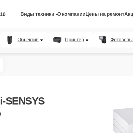
-10
Виды техники
О компании
Цены на ремонт
Ак
Объектив
Принтер
Фотовспы
i-SENSYS
е