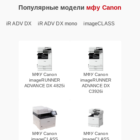
Популярные модели
мфу Canon
iR ADV DX
iR ADV DX mono
imageCLASS
МФУ Canon
МФУ Canon
imageRUNNER
imageRUNNER
ADVANCE DX 4825i
ADVANCE DX
C3926i
МФУ Canon
МФУ Canon
imageCLASS
imageCLASS