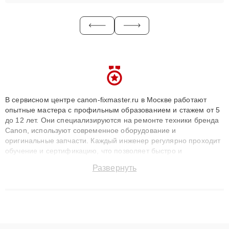
В сервисном центре canon-fixmaster.ru в Москве работают
опытные мастера с профильным образованием и стажем от 5
до 12 лет. Они специализируются на ремонте техники бренда
Canon, используют современное оборудование и
оригинальные запчасти. Каждый инженер регулярно проходит
обучение и сертификацию, что позволяет быстро и
точноdiagnostikировать поломки и восстанавливать технику с
Развернуть
сохранением гарантии до 3 лет. Наши мастера решают
сложные случаи: от замены матриц и материнских плат до
ремонта после залития и восстановления данных. Благодаря
высокой квалификации и ответственному подходу клиенты
получают быстрый, качественный ремонт и понятные
объяснения по результатам диагностики.