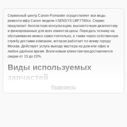
Сервисный центр Canon-Fixmaster осуществляет все виды
ремонта мфу Canon модели I-SENSYS LBP7780cx. Сервис
предлагает бесплатную консультацию, высокоточную диагностику
и фиксированные для всех клиентов цены. Передать технику на
обслуживание можно самостоятельно, а также через собственную
службу доставки компании, которая работает по всему городу
Москва. Действует услуга выезда мастера на дом или офис в
любое удобное время. Всем новым клиентам предоставляются
скидки от 15 до 20%.
Виды используемых
запчастей
Развернуть
Для ремонта мфу модели I-SENSYS LBP7780cx предлагаются как
оригинальные комплектующие бренда Canon, так и качественные
аналоги фирменных деталей. Выбор варианта запчастей или
качества аналогичных комплектующих всегда остается за
клиентом.
Как определиться с выбором запчастей: