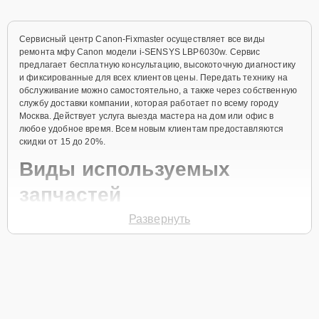
Сервисный центр Canon-Fixmaster осуществляет все виды
ремонта мфу Canon модели i-SENSYS LBP6030w. Сервис
предлагает бесплатную консультацию, высокоточную диагностику
и фиксированные для всех клиентов цены. Передать технику на
обслуживание можно самостоятельно, а также через собственную
службу доставки компании, которая работает по всему городу
Москва. Действует услуга выезда мастера на дом или офис в
любое удобное время. Всем новым клиентам предоставляются
скидки от 15 до 20%.
Виды используемых
запчастей
Развернуть
Для ремонта мфу модели i-SENSYS LBP6030w предлагаются как
оригинальные комплектующие бренда Canon, так и качественные
аналоги фирменных деталей. Выбор варианта запчастей или
качества аналогичных комплектующих всегда остается за
клиентом.
Как определиться с выбором запчастей: