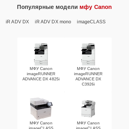
Популярные модели
мфу Canon
iR ADV DX
iR ADV DX mono
imageCLASS
МФУ Canon
МФУ Canon
imageRUNNER
imageRUNNER
ADVANCE DX 4825i
ADVANCE DX
C3926i
МФУ Canon
МФУ Canon
imageCLASS
imageCLASS