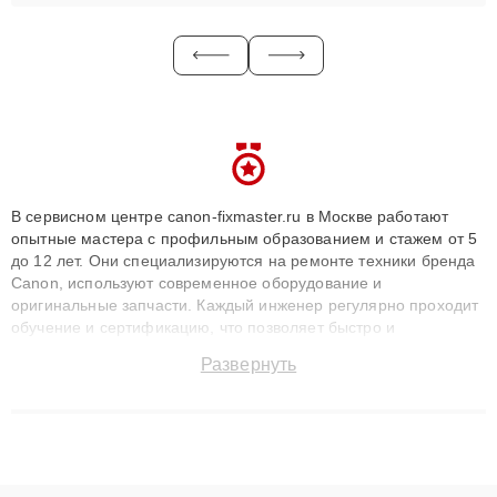
В сервисном центре canon-fixmaster.ru в Москве работают
опытные мастера с профильным образованием и стажем от 5
до 12 лет. Они специализируются на ремонте техники бренда
Canon, используют современное оборудование и
оригинальные запчасти. Каждый инженер регулярно проходит
обучение и сертификацию, что позволяет быстро и
точноdiagnostikировать поломки и восстанавливать технику с
Развернуть
сохранением гарантии до 3 лет. Наши мастера решают
сложные случаи: от замены матриц и материнских плат до
ремонта после залития и восстановления данных. Благодаря
высокой квалификации и ответственному подходу клиенты
получают быстрый, качественный ремонт и понятные
объяснения по результатам диагностики.