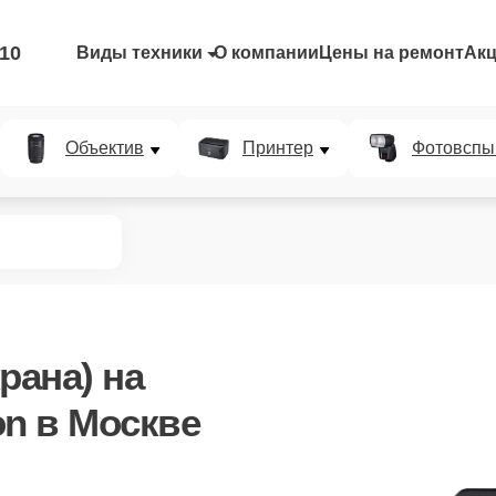
-10
Виды техники
О компании
Цены на ремонт
Ак
Объектив
Принтер
Фотовспы
рана)
на
n в Москве