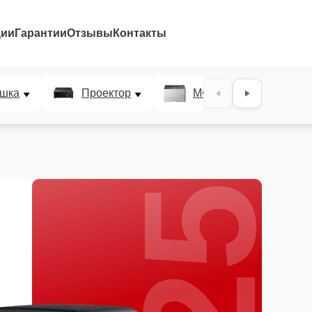
ции
Гарантии
Отзывы
Контакты
25%
шка
Проектор
МФУ
Плотт