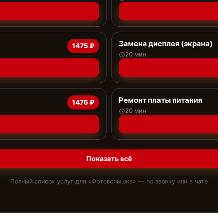
Замена дисплея (экрана)
1475 ₽
20 мин
Ремонт платы питания
1475 ₽
20 мин
Показать всё
Полный список услуг для «
Фотовспышка
» — по звонку или в чате