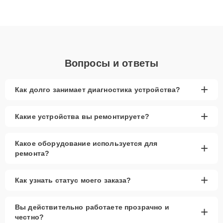
высокой квалификации и ответственному подходу клиенты
получают быстрый, качественный ремонт и понятные
объяснения по результатам диагностики.
Вопросы и ответы
+
Как долго занимает диагностика устройства?
+
Какие устройства вы ремонтируете?
Какое оборудование используется для
+
ремонта?
+
Как узнать статус моего заказа?
Вы действительно работаете прозрачно и
+
честно?