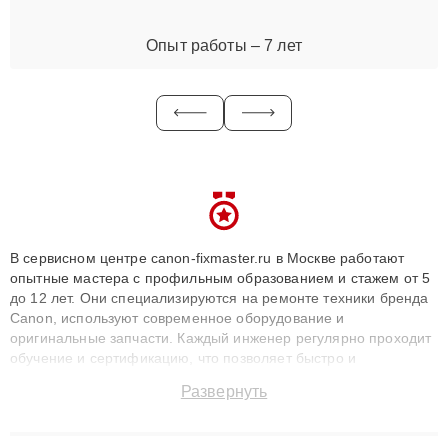
Опыт работы – 7 лет
В сервисном центре canon-fixmaster.ru в Москве работают
опытные мастера с профильным образованием и стажем от 5
до 12 лет. Они специализируются на ремонте техники бренда
Canon, используют современное оборудование и
оригинальные запчасти. Каждый инженер регулярно проходит
обучение и сертификацию, что позволяет быстро и
точноdiagnostikировать поломки и восстанавливать технику с
Развернуть
сохранением гарантии до 3 лет. Наши мастера решают
сложные случаи: от замены матриц и материнских плат до
ремонта после залития и восстановления данных. Благодаря