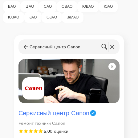
ВАО
ЦАО
САО
СВАО
ЮВАО
ЮАО
Как приехать в сервисный
ЮЗАО
ЗАО
СЗАО
ЗелАО
центр
Клиент может самостоятельно привезти устройство на
диагностику и ремонт. Для этого нужно позвонить по телефону
Сервисный центр Canon
горячей линии или оставить заявку, согласовать удобное время и
подъехать по адресу: г. Москва, улица Шаболовка, 56.
Ответственность за
технику
Сервисный центр Canon-Fixmaster несет полную ответственность
за сохранность техники и безопасность личных данных на
ремонтируемых устройствах клиентов, в соответствии с
действующим законодательством Российской Федерации.
Сервисный центр Canon
Как начать ремонт
Ремонт техники Canon
5,0
0 оценки
Для запуска процесса ремонта фотовспышки Canon Speedlite
600EX II-RT нужно просто оставить
Заявку на сайте
или позвонить