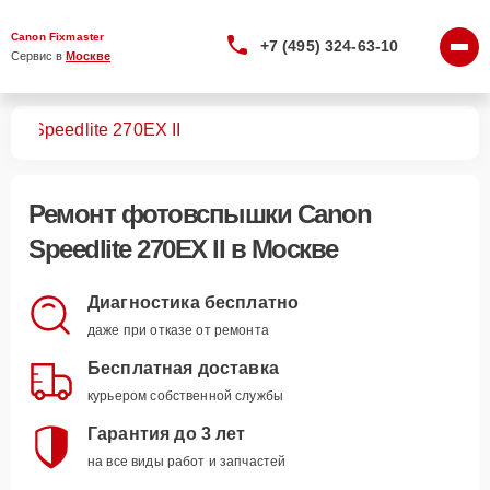
Canon Fixmaster
+7 (495) 324-63-10
Сервис в 
Москве
шек
Speedlite 270EX II
Ремонт
фотовспышки Canon
Speedlite 270EX II
в Москве
Диагностика бесплатно
даже при отказе от ремонта
Бесплатная доставка
курьером собственной службы
Гарантия до 3 лет
на все виды работ и запчастей