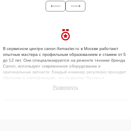
В сервисном центре canon-fixmaster.ru в Москве работают
опытные мастера с профильным образованием и стажем от 5
до 12 лет. Они специализируются на ремонте техники бренда
Canon, используют современное оборудование и
оригинальные запчасти. Каждый инженер регулярно проходит
обучение и сертификацию, что позволяет быстро и
точноdiagnostikировать поломки и восстанавливать технику с
Развернуть
сохранением гарантии до 3 лет. Наши мастера решают
сложные случаи: от замены матриц и материнских плат до
ремонта после залития и восстановления данных. Благодаря
высокой квалификации и ответственному подходу клиенты
получают быстрый, качественный ремонт и понятные
объяснения по результатам диагностики.