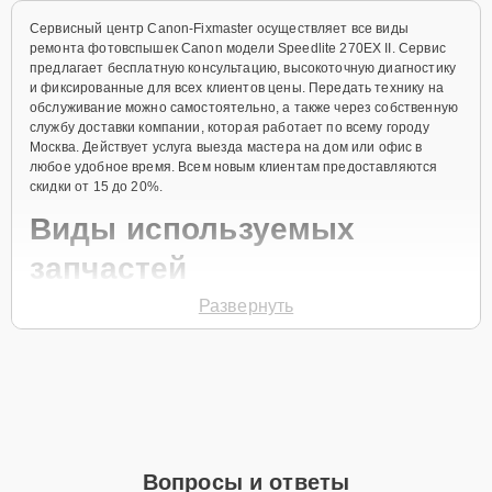
Сервисный центр Canon-Fixmaster осуществляет все виды
ремонта фотовспышек Canon модели Speedlite 270EX II. Сервис
предлагает бесплатную консультацию, высокоточную диагностику
и фиксированные для всех клиентов цены. Передать технику на
обслуживание можно самостоятельно, а также через собственную
службу доставки компании, которая работает по всему городу
Москва. Действует услуга выезда мастера на дом или офис в
любое удобное время. Всем новым клиентам предоставляются
скидки от 15 до 20%.
Виды используемых
запчастей
Развернуть
Для ремонта фотовспышки модели Speedlite 270EX II
предлагаются как оригинальные комплектующие бренда Canon,
так и качественные аналоги фирменных деталей. Выбор варианта
запчастей или качества аналогичных комплектующих всегда
остается за клиентом.
Как определиться с выбором запчастей:
Если устройство свежей модели и есть планы на
Вопросы и ответы
активное использование устройства дольше