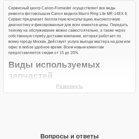
Сервисный центр Canon-Fixmaster осуществляет все виды
ремонта фотовспышек Canon модели Macro Ring Lite MR-14EX II.
Сервис предлагает бесплатную консультацию, высокоточную
диагностику и фиксированные для всех клиентов цены. Передать
технику на обслуживание можно самостоятельно, а также через
собственную службу доставки компании, которая работает по
всему городу Москва. Действует услуга выезда мастера на дом или
офис в любое удобное время. Всем новым клиентам
предоставляются скидки от 15 до 20%.
Виды используемых
запчастей
Развернуть
Для ремонта фотовспышки модели Macro Ring Lite MR-14EX II
предлагаются как оригинальные комплектующие бренда Canon,
так и качественные аналоги фирменных деталей. Выбор варианта
запчастей или качества аналогичных комплектующих всегда
остается за клиентом.
Как определиться с выбором запчастей:
Если устройство свежей модели и есть планы на
Вопросы и ответы
активное использование устройства дольше