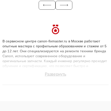
В сервисном центре canon-fixmaster.ru в Москве работают
опытные мастера с профильным образованием и стажем от 5
до 12 лет. Они специализируются на ремонте техники бренда
Canon, используют современное оборудование и
оригинальные запчасти. Каждый инженер регулярно проходит
обучение и сертификацию, что позволяет быстро и
точноdiagnostikировать поломки и восстанавливать технику с
Развернуть
сохранением гарантии до 3 лет. Наши мастера решают
сложные случаи: от замены матриц и материнских плат до
ремонта после залития и восстановления данных. Благодаря
высокой квалификации и ответственному подходу клиенты
получают быстрый, качественный ремонт и понятные
объяснения по результатам диагностики.