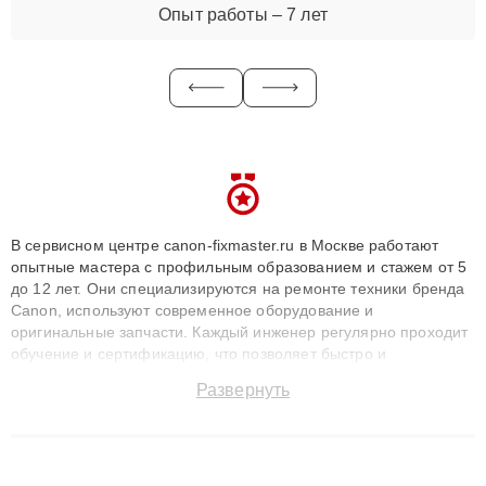
Опыт работы – 7 лет
В сервисном центре canon-fixmaster.ru в Москве работают
опытные мастера с профильным образованием и стажем от 5
до 12 лет. Они специализируются на ремонте техники бренда
Canon, используют современное оборудование и
оригинальные запчасти. Каждый инженер регулярно проходит
обучение и сертификацию, что позволяет быстро и
точноdiagnostikировать поломки и восстанавливать технику с
Развернуть
сохранением гарантии до 3 лет. Наши мастера решают
сложные случаи: от замены матриц и материнских плат до
ремонта после залития и восстановления данных. Благодаря
высокой квалификации и ответственному подходу клиенты
получают быстрый, качественный ремонт и понятные