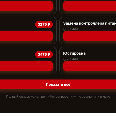
Замена контроллера пита
3275 ₽
30 мин
Юстировка
3475 ₽
20 мин
Показать всё
Полный список услуг для «
Фотоаппарат
» — по звонку или в чате