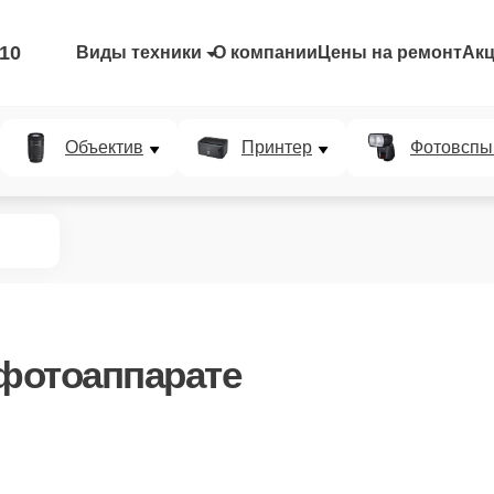
-10
Виды техники
О компании
Цены на ремонт
Ак
Объектив
Принтер
Фотовспы
фотоаппарате