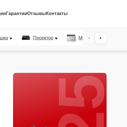
ции
Гарантии
Отзывы
Контакты
25%
шка
Проектор
МФУ
Плотт