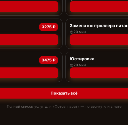
Замена контроллера пита
3275 ₽
20 мин
Юстировка
3475 ₽
20 мин
Показать всё
Полный список услуг для «
Фотоаппарат
» — по звонку или в чате