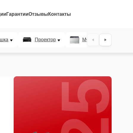
ции
Гарантии
Отзывы
Контакты
25%
шка
Проектор
МФУ
Плотт