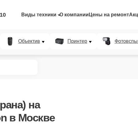
-10
Виды техники
О компании
Цены на ремонт
Ак
Объектив
Принтер
Фотовспы
рана)
на
n в Москве