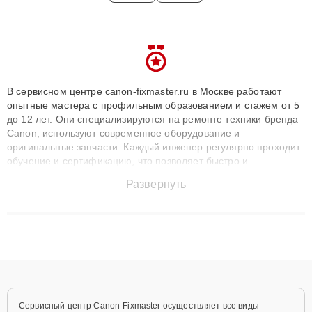
В сервисном центре canon-fixmaster.ru в Москве работают
опытные мастера с профильным образованием и стажем от 5
до 12 лет. Они специализируются на ремонте техники бренда
Canon, используют современное оборудование и
оригинальные запчасти. Каждый инженер регулярно проходит
обучение и сертификацию, что позволяет быстро и
точноdiagnostikировать поломки и восстанавливать технику с
Развернуть
сохранением гарантии до 3 лет. Наши мастера решают
сложные случаи: от замены матриц и материнских плат до
ремонта после залития и восстановления данных. Благодаря
высокой квалификации и ответственному подходу клиенты
получают быстрый, качественный ремонт и понятные
объяснения по результатам диагностики.
Сервисный центр Canon-Fixmaster осуществляет все виды