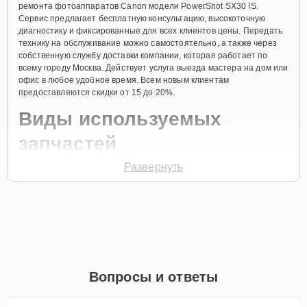
ремонта фотоаппаратов Canon модели PowerShot SX30 IS.
Сервис предлагает бесплатную консультацию, высокоточную
диагностику и фиксированные для всех клиентов цены. Передать
технику на обслуживание можно самостоятельно, а также через
собственную службу доставки компании, которая работает по
всему городу Москва. Действует услуга выезда мастера на дом или
офис в любое удобное время. Всем новым клиентам
предоставляются скидки от 15 до 20%.
Виды используемых
запчастей
Развернуть
Для ремонта фотоаппарата модели PowerShot SX30 IS
предлагаются как оригинальные комплектующие бренда Canon,
так и качественные аналоги фирменных деталей. Выбор варианта
запчастей или качества аналогичных комплектующих всегда
остается за клиентом.
Как определиться с выбором запчастей:
Если устройство свежей модели и есть планы на
Вопросы и ответы
активное использование устройства дольше
года, рекомендуется выбор оригинальных