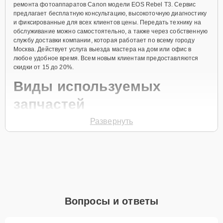
ремонта фотоаппаратов Canon модели EOS Rebel T3. Сервис
предлагает бесплатную консультацию, высокоточную диагностику
и фиксированные для всех клиентов цены. Передать технику на
обслуживание можно самостоятельно, а также через собственную
службу доставки компании, которая работает по всему городу
Москва. Действует услуга выезда мастера на дом или офис в
любое удобное время. Всем новым клиентам предоставляются
скидки от 15 до 20%.
Виды используемых
запчастей
Развернуть
Для ремонта фотоаппарата модели EOS Rebel T3 предлагаются
как оригинальные комплектующие бренда Canon, так и
качественные аналоги фирменных деталей. Выбор варианта
запчастей или качества аналогичных комплектующих всегда
остается за клиентом.
Как определиться с выбором запчастей:
Если устройство свежей модели и есть планы на
Вопросы и ответы
активное использование устройства дольше
года, рекомендуется выбор оригинальных