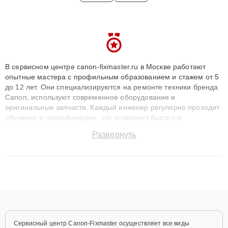
В сервисном центре canon-fixmaster.ru в Москве работают
опытные мастера с профильным образованием и стажем от 5
до 12 лет. Они специализируются на ремонте техники бренда
Canon, используют современное оборудование и
оригинальные запчасти. Каждый инженер регулярно проходит
обучение и сертификацию, что позволяет быстро и
точноdiagnostikировать поломки и восстанавливать технику с
Развернуть
сохранением гарантии до 3 лет. Наши мастера решают
сложные случаи: от замены матриц и материнских плат до
ремонта после залития и восстановления данных. Благодаря
высокой квалификации и ответственному подходу клиенты
получают быстрый, качественный ремонт и понятные
объяснения по результатам диагностики.
Сервисный центр Canon-Fixmaster осуществляет все виды