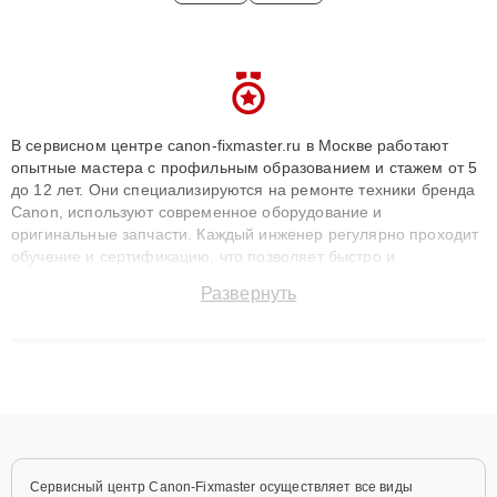
В сервисном центре canon-fixmaster.ru в Москве работают
опытные мастера с профильным образованием и стажем от 5
до 12 лет. Они специализируются на ремонте техники бренда
Canon, используют современное оборудование и
оригинальные запчасти. Каждый инженер регулярно проходит
обучение и сертификацию, что позволяет быстро и
точноdiagnostikировать поломки и восстанавливать технику с
Развернуть
сохранением гарантии до 3 лет. Наши мастера решают
сложные случаи: от замены матриц и материнских плат до
ремонта после залития и восстановления данных. Благодаря
высокой квалификации и ответственному подходу клиенты
получают быстрый, качественный ремонт и понятные
объяснения по результатам диагностики.
Сервисный центр Canon-Fixmaster осуществляет все виды