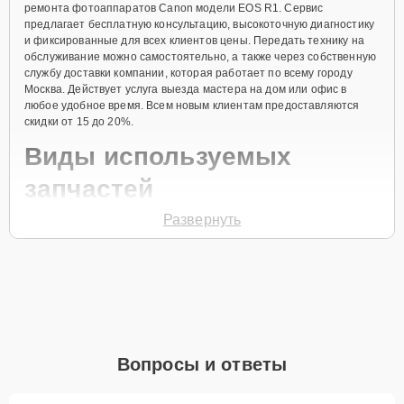
ремонта фотоаппаратов Canon модели EOS R1. Сервис
предлагает бесплатную консультацию, высокоточную диагностику
и фиксированные для всех клиентов цены. Передать технику на
обслуживание можно самостоятельно, а также через собственную
службу доставки компании, которая работает по всему городу
Москва. Действует услуга выезда мастера на дом или офис в
любое удобное время. Всем новым клиентам предоставляются
скидки от 15 до 20%.
Виды используемых
запчастей
Развернуть
Для ремонта фотоаппарата модели EOS R1 предлагаются как
оригинальные комплектующие бренда Canon, так и качественные
аналоги фирменных деталей. Выбор варианта запчастей или
качества аналогичных комплектующих всегда остается за
клиентом.
Как определиться с выбором запчастей:
Если устройство свежей модели и есть планы на
Вопросы и ответы
активное использование устройства дольше
года, рекомендуется выбор оригинальных