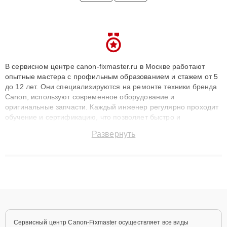
В сервисном центре canon-fixmaster.ru в Москве работают
опытные мастера с профильным образованием и стажем от 5
до 12 лет. Они специализируются на ремонте техники бренда
Canon, используют современное оборудование и
оригинальные запчасти. Каждый инженер регулярно проходит
обучение и сертификацию, что позволяет быстро и
точноdiagnostikировать поломки и восстанавливать технику с
Развернуть
сохранением гарантии до 3 лет. Наши мастера решают
сложные случаи: от замены матриц и материнских плат до
ремонта после залития и восстановления данных. Благодаря
высокой квалификации и ответственному подходу клиенты
получают быстрый, качественный ремонт и понятные
объяснения по результатам диагностики.
Сервисный центр Canon-Fixmaster осуществляет все виды