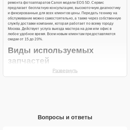
ремонта фотоаппаратов Canon модели EOS 5D. Сервис
предлагает бесплатную консультацию, высокоточную диагностику
и фиксированные для всех клиентов цены. Передать технику на
обслуживание можно самостоятельно, а также через собственную
службу доставки компании, которая работает по всему городу
Москва. Действует услуга выезда мастера на дом или офис в
любое удобное время. Всем новым клиентам предоставляются
скидки от 15 до 20%.
Виды используемых
запчастей
Развернуть
Для ремонта фотоаппарата модели EOS 5D предлагаются как
оригинальные комплектующие бренда Canon, так и качественные
аналоги фирменных деталей. Выбор варианта запчастей или
качества аналогичных комплектующих всегда остается за
клиентом.
Как определиться с выбором запчастей:
Если устройство свежей модели и есть планы на
Вопросы и ответы
активное использование устройства дольше
года, рекомендуется выбор оригинальных