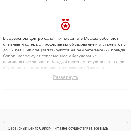
В сервисном центре canon-fixmaster.ru в Москве работают
опытные мастера с профильным образованием и стажем от 5
до 12 лет. Они специализируются на ремонте техники бренда
Canon, используют современное оборудование и
оригинальные запчасти. Каждый инженер регулярно проходит
обучение и сертификацию, что позволяет быстро и
точноdiagnostikировать поломки и восстанавливать технику с
Развернуть
сохранением гарантии до 3 лет. Наши мастера решают
сложные случаи: от замены матриц и материнских плат до
ремонта после залития и восстановления данных. Благодаря
высокой квалификации и ответственному подходу клиенты
получают быстрый, качественный ремонт и понятные
объяснения по результатам диагностики.
Сервисный центр Canon-Fixmaster осуществляет все виды