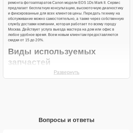
ремонта фотоаппаратов Canon модели EOS 1Ds Mark II. Сервис
предлагает бесплатную консультацию, высокоточную диагностику
и фиксированные для всех клиентов цены. Передать технику на
обслуживание можно самостоятельно, а также через собственную
службу доставки компании, которая работает по всему городу
Москва. Действует услуга выезда мастера на дом или офис в
любое удобное время. Всем новым клиентам предоставляются
скидки от 15 до 20%.
Виды используемых
запчастей
Развернуть
Для ремонта фотоаппарата модели EOS 1Ds Mark II предлагаются
как оригинальные комплектующие бренда Canon, так и
качественные аналоги фирменных деталей. Выбор варианта
запчастей или качества аналогичных комплектующих всегда
остается за клиентом.
Как определиться с выбором запчастей:
Если устройство свежей модели и есть планы на
Вопросы и ответы
активное использование устройства дольше
года, рекомендуется выбор оригинальных