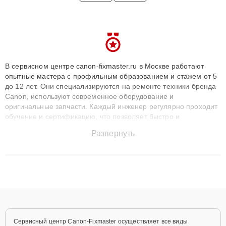
В сервисном центре canon-fixmaster.ru в Москве работают
опытные мастера с профильным образованием и стажем от 5
до 12 лет. Они специализируются на ремонте техники бренда
Canon, используют современное оборудование и
оригинальные запчасти. Каждый инженер регулярно проходит
обучение и сертификацию, что позволяет быстро и
точноdiagnostikировать поломки и восстанавливать технику с
Развернуть
сохранением гарантии до 3 лет. Наши мастера решают
сложные случаи: от замены матриц и материнских плат до
ремонта после залития и восстановления данных. Благодаря
высокой квалификации и ответственному подходу клиенты
получают быстрый, качественный ремонт и понятные
объяснения по результатам диагностики.
Сервисный центр Canon-Fixmaster осуществляет все виды