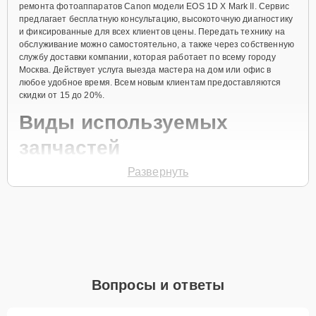
ремонта фотоаппаратов Canon модели EOS 1D X Mark II. Сервис
предлагает бесплатную консультацию, высокоточную диагностику
и фиксированные для всех клиентов цены. Передать технику на
обслуживание можно самостоятельно, а также через собственную
службу доставки компании, которая работает по всему городу
Москва. Действует услуга выезда мастера на дом или офис в
любое удобное время. Всем новым клиентам предоставляются
скидки от 15 до 20%.
Виды используемых
запчастей
Развернуть
Для ремонта фотоаппарата модели EOS 1D X Mark II
предлагаются как оригинальные комплектующие бренда Canon,
так и качественные аналоги фирменных деталей. Выбор варианта
запчастей или качества аналогичных комплектующих всегда
остается за клиентом.
Как определиться с выбором запчастей:
Если устройство свежей модели и есть планы на
Вопросы и ответы
активное использование устройства дольше
года, рекомендуется выбор оригинальных