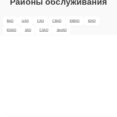
Районы обслуживания
ВАО
ЦАО
САО
СВАО
ЮВАО
ЮАО
ЮЗАО
ЗАО
СЗАО
ЗелАО