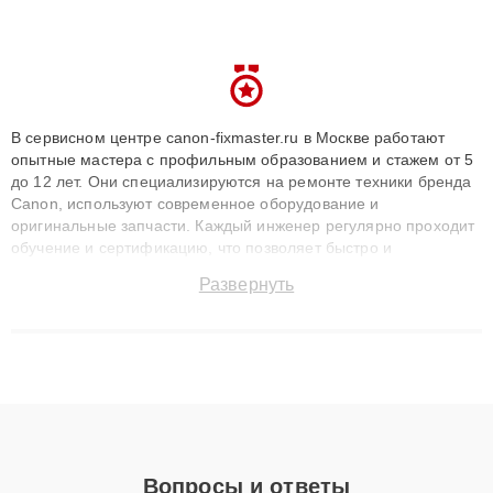
В сервисном центре canon-fixmaster.ru в Москве работают
опытные мастера с профильным образованием и стажем от 5
до 12 лет. Они специализируются на ремонте техники бренда
Canon, используют современное оборудование и
оригинальные запчасти. Каждый инженер регулярно проходит
обучение и сертификацию, что позволяет быстро и
точноdiagnostikировать поломки и восстанавливать технику с
Развернуть
сохранением гарантии до 3 лет. Наши мастера решают
сложные случаи: от замены матриц и материнских плат до
ремонта после залития и восстановления данных. Благодаря
высокой квалификации и ответственному подходу клиенты
получают быстрый, качественный ремонт и понятные
объяснения по результатам диагностики.
Вопросы и ответы