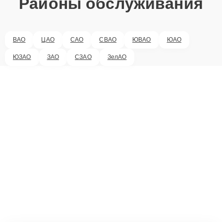
Районы обслуживания
ВАО
ЦАО
САО
СВАО
ЮВАО
ЮАО
ЮЗАО
ЗАО
СЗАО
ЗелАО