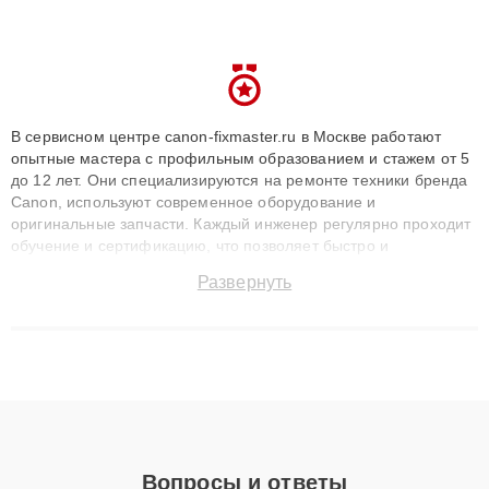
В сервисном центре canon-fixmaster.ru в Москве работают
опытные мастера с профильным образованием и стажем от 5
до 12 лет. Они специализируются на ремонте техники бренда
Canon, используют современное оборудование и
оригинальные запчасти. Каждый инженер регулярно проходит
обучение и сертификацию, что позволяет быстро и
точноdiagnostikировать поломки и восстанавливать технику с
Развернуть
сохранением гарантии до 3 лет. Наши мастера решают
сложные случаи: от замены матриц и материнских плат до
ремонта после залития и восстановления данных. Благодаря
высокой квалификации и ответственному подходу клиенты
получают быстрый, качественный ремонт и понятные
объяснения по результатам диагностики.
Вопросы и ответы