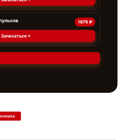
пульсов
1875 ₽
Записаться
поломка